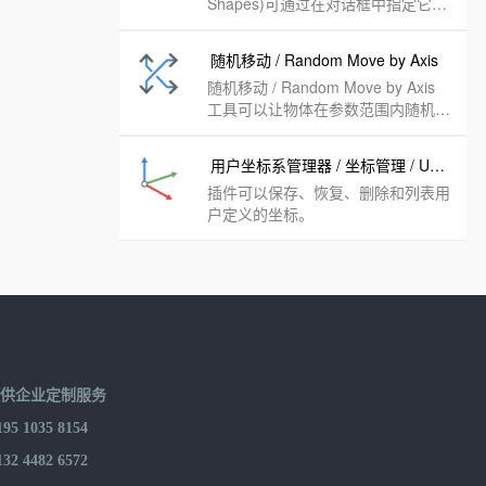
Shapes)可通过在对话框中指定它们
的大小和（如果相关）基于圆、多边
形或螺旋线绘制形状时要使用的段
随机移动 / Random Move by Axis
数，绘制和放置为组件和编辑常用的
随机移动 / Random Move by Axis
三维几何图形。
工具可以让物体在参数范围内随机移
动。
用户坐标系管理器 / 坐标管理 / UCS Manager
插件可以保存、恢复、删除和列表用
户定义的坐标。
提供企业定制服务
 1035 8154
 4482 6572