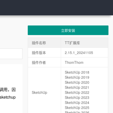
立即安装
插件名称
TT扩展库
插件版本
2.15.1_20241105
插件作者
ThomThom
SketchUp 2018
SketchUp 2019
SketchUp 2020
SketchUp 2021
件调用，因
SketchUp
SketchUp 2022
tchup
SketchUp 2023
SketchUp 2024
SketchUp 2025
SketchUp 2026