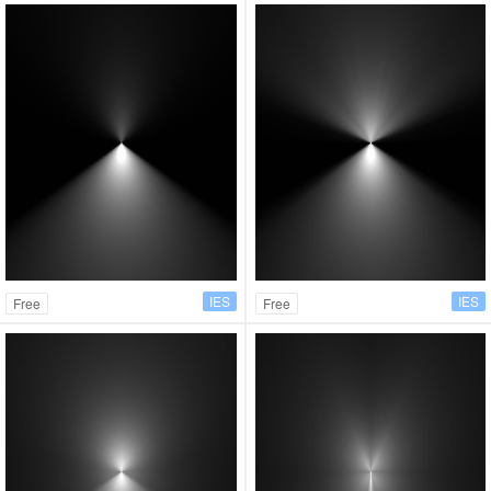
IES
IES
Free
Free