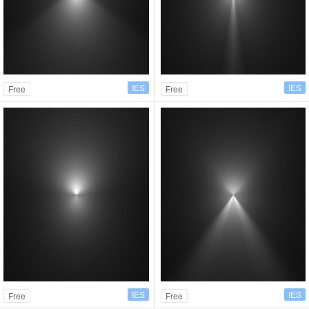
IES
IES
Free
Free
IES
IES
Free
Free