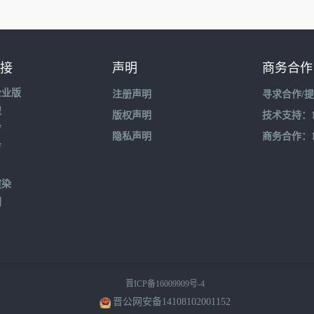
接
声明
商务合作
企业版
注册声明
寻求合作/
盟
版权声明
技术支持：195
育
隐私声明
商务合作：132
育
渲染
到
晋ICP备16009909号-4
晋公网安备14108102001152