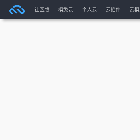
社区版
模兔云
个人云
云插件
云模