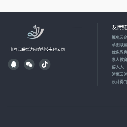
友情链
模兔云
草图联
山西云联智达网络科技有限公司
优象教
素人教
薛大大
渲鹰云
设计得