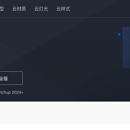
型
云材质
云灯光
云样式
业版
hup 2024+